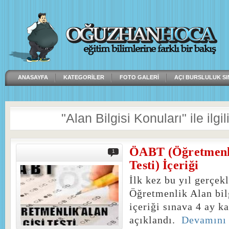
ANASAYFA
KATEGORILER
FOTO GALERI
AÇI BURSLULUK SI
"Alan Bilgisi Konuları" ile ilgil
ÖABT (Öğretmenli
1
Testi) İçeriği
İlk kez bu yıl gerçekl
Öğretmenlik Alan bil
içeriği sınava 4 ay k
açıklandı.
Devamını