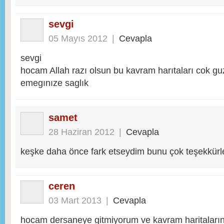
sevgi
05 Mayıs 2012
|
Cevapla
sevgi
hocam Allah razı olsun bu kavram harıtaları cok gu
emegınıze saglık
samet
28 Haziran 2012
|
Cevapla
keşke daha önce fark etseydim bunu çok teşekkürler
ceren
03 Mart 2013
|
Cevapla
hocam dersaneye gitmiyorum ve kavram haritalarını