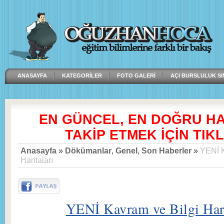
ANASAYFA
KATEGORILER
FOTO GALERI
AÇI BURSLULUK SI
EN GÜNCEL, EN DOĞRU H
TAKİP ETMEK İÇİN TIKL
Anasayfa
»
Dökümanlar
,
Genel
,
Son Haberler
»
YENİ K
Haritaları
YENİ Kavram ve Bilgi Hari