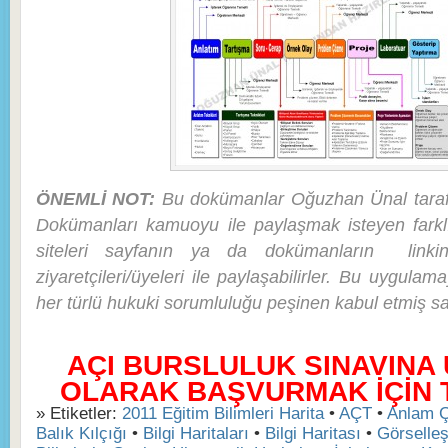
ÖNEMLİ NOT:
Bu dokümanlar Oğuzhan Ünal tarafı
Dokümanları kamuoyu ile paylaşmak isteyen farkl
siteleri sayfanın ya da dokümanların linkin
ziyaretçileri/üyeleri ile paylaşabilirler. Bu uygula
her türlü hukuki sorumluluğu peşinen kabul etmiş say
AÇI BURSLULUK SINAVINA
OLARAK BAŞVURMAK İÇİN TI
» Etiketler:
2011 Eğitim Bilimleri Harita
•
AÇT
•
Anlam Ç
Balık Kılçığı
•
Bilgi Haritaları
•
Bilgi Haritası
•
Görselleş