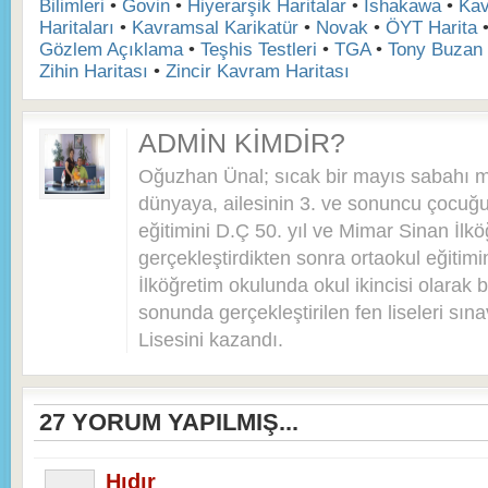
Bilimleri
•
Govin
•
Hiyerarşik Haritalar
•
İshakawa
•
Kav
Haritaları
•
Kavramsal Karikatür
•
Novak
•
ÖYT Harita
Gözlem Açıklama
•
Teşhis Testleri
•
TGA
•
Tony Buzan
Zihin Haritası
•
Zincir Kavram Haritası
ADMIN KIMDIR?
Oğuzhan Ünal; sıcak bir mayıs sabahı 
dünyaya, ailesinin 3. ve sonuncu çocuğu 
eğitimini D.Ç 50. yıl ve Mimar Sinan İlkö
gerçekleştirdikten sonra ortaokul eğitim
İlköğretim okulunda okul ikincisi olarak bi
sonunda gerçekleştirilen fen liseleri sı
Lisesini kazandı.
27
YORUM YAPILMIŞ...
Hıdır