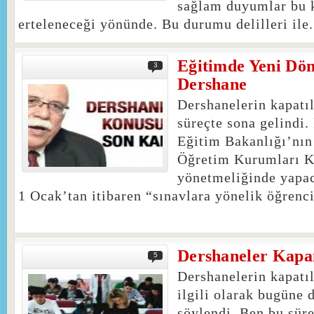
sağlam duyumlar bu
erteleneceği yönünde. Bu durumu delilleri ile.
Eğitimde Yeni Dö
3
Dershane
Dershanelerin kapatıl
süreçte sona gelindi.
Eğitim Bakanlığı’nı
Öğretim Kurumları K
yönetmeliğinde yapac
1 Ocak’tan itibaren “sınavlara yönelik öğrenci
Dershaneler Kap
5
Dershanelerin kapatı
ilgili olarak bugüne 
söylendi. Ben bu süre