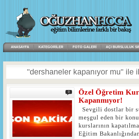
ANASAYFA
KATEGORILER
FOTO GALERI
AÇI BURSLULUK SI
"dershaneler kapanıyor mu" ile ilg
Özel Öğretim Kur
0
Kapanmıyor!
Sevgili dostlar bir 
meşgul eden bir konu
kurslarının kapatılm
Eğitim Bakanlığından