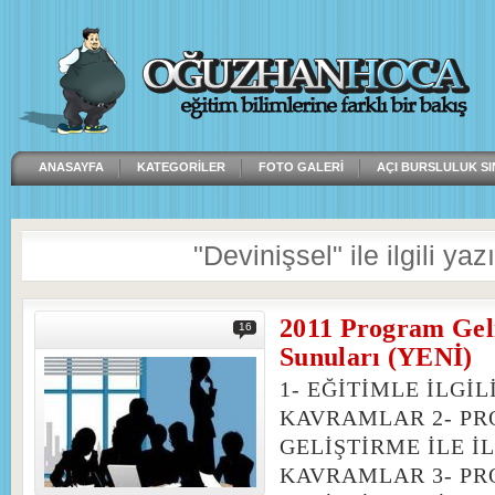
ANASAYFA
KATEGORILER
FOTO GALERI
AÇI BURSLULUK SI
"Devinişsel" ile ilgili yazı
2011 Program Gel
16
Sunuları (YENİ)
1- EĞİTİMLE İLGİL
KAVRAMLAR 2- P
GELİŞTİRME İLE İL
KAVRAMLAR 3- P