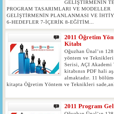
GELİŞTİRMENİN TE
PROGRAM TASARIMLARI VE MODELLER
GELİŞTİRMENİN PLANLANMASI VE İHTİ
6-HEDEFLER 7-İÇERİK 8-EĞİTİM...
2011 Öğretim Yönt
7
Kitabı
Oğuzhan Ünal’ın 128
yöntem ve Teknikleri
Serisi, AÇI Akademi 
kitabının PDF hali aş
almaktadır. 11 bölüm
kitapta Öğretim Yöntem ve Teknikleri sade,anl
2011 Program Geli
3
Oğuzhan Ünal’ın 128