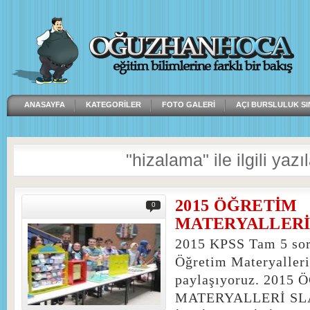
ANASAYFA
KATEGORILER
FOTO GALERI
AÇI BURSLULUK SI
"hizalama" ile ilgili yazı
2015 ÖĞRETİM
0
MATERYALLERİ S
2015 KPSS Tam 5 sor
Öğretim Materyalleri 
paylaşıyoruz. 2015
MATERYALLERİ SL