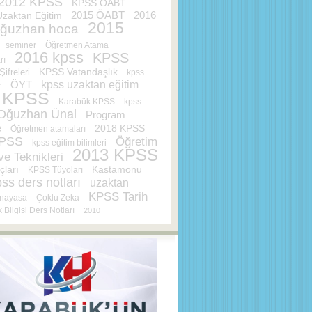
2012 KPSS
KPSS ÖABT
2015 ÖABT
Uzaktan Eğitim
2016
2015
ğuzhan hoca
seminer
Öğretmen Atama
2016 kpss
KPSS
rı
ifreleri
KPSS Vatandaşlık
kpss
ÖYT
kpss uzaktan eğitim
r
 KPSS
Karabük KPSS
kpss
Oğuzhan Ünal
Program
e
2018 KPSS
Öğretmen atamaları
KPSS
Öğretim
kpss eğitim bilimleri
2013 KPSS
e Teknikleri
çları
Kastamonu
KPSS Tüyoları
ss ders notları
uzaktan
KPSS Tarih
nayasa
Çoklu Zeka
 Bilgisi Ders Notları
2010