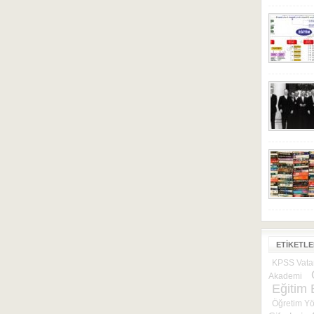
ETIKETL
KPSS Vatan
Akademi
Eğitim B
Öğretim Yö