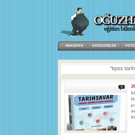
ANASAYFA
KATEGORILER
FOTO
"kpss tarih 
2
0
K
H
p
de
K