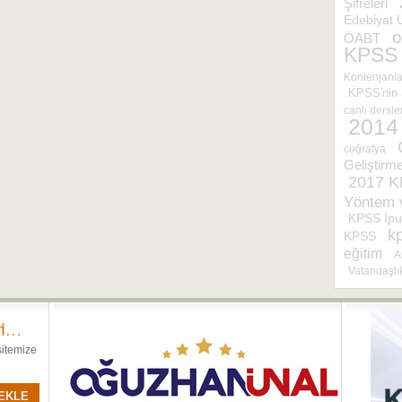
Şifreleri
Edebiyat 
o
ÖABT
KPSS
Kontenjanla
KPSS'nin Ş
canlı dersle
2014
coğrafya
Geliştirm
2017 
Yöntem v
KPSS İpu
kp
KPSS
eğitim
A
Vatandaşlık
sitemize