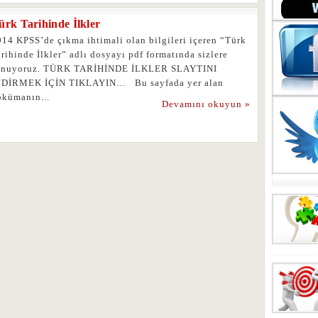
ürk Tarihinde İlkler
014 KPSS’de çıkma ihtimali olan bilgileri içeren “Türk
rihinde İlkler” adlı dosyayı pdf formatında sizlere
unuyoruz. TÜRK TARİHİNDE İLKLER SLAYTINI
NDİRMEK İÇİN TIKLAYIN… Bu sayfada yer alan
okümanın...
Devamını okuyun »