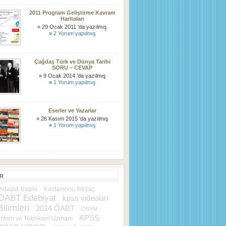
2011 Program Geliştirme Kavram
Haritaları
» 29 Ocak 2011 'da yazılmış
»
2 Yorum yapılmış
Çağdaş Türk ve Dünya Tarihi
SORU – CEVAP
» 9 Ocak 2014 'da yazılmış
»
1 Yorum yapılmış
Eserler ve Yazarlar
» 26 Kasım 2015 'da yazılmış
»
1 Yorum yapılmış
ER
daşlık Bilgisi
Kastamonu İhtiyaç
ÖABT Edebiyat
kpss videoları
ilimleri
2014 ÖABT
ÖSYM
KPSS
ntem ve Teknikleri Uzmanı