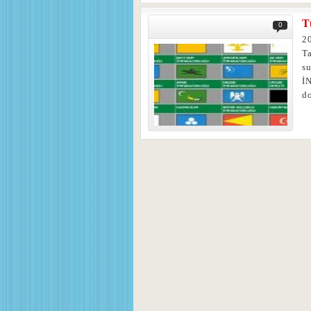
T
0
2
Ta
s
İ
d