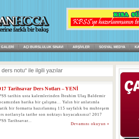
 GALERI
AÇI BURSLULUK SINAVI
ARŞIVLER
SOSYAL MEDYA
K
ders notu" ile ilgili yazılar
017 Tarihsavar Ders Notları – YENİ
PSS tarihin usta kalemlerinden İbrahim Ulaş Baldemir
ocamızdan harika bir çalışma… Yalın bir anlatımla
ratik bir formatta hazırlanmış 115 sayfalık bu muhteşem
rs notlarıyla tarihe son noktayı koyacaksınız! 2017
PSS Tarihsavar...
Devamını okuyun »