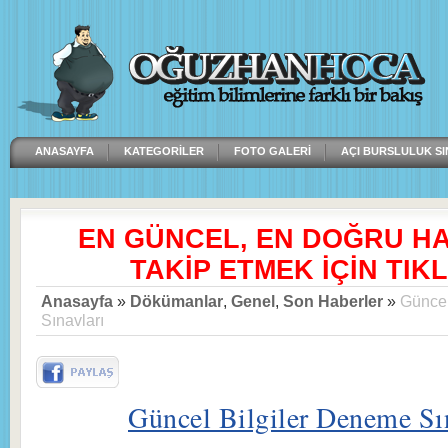
ANASAYFA
KATEGORILER
FOTO GALERI
AÇI BURSLULUK SI
EN GÜNCEL, EN DOĞRU H
TAKİP ETMEK İÇİN TIKL
Anasayfa
»
Dökümanlar
,
Genel
,
Son Haberler
»
Güncel
Sınavları
Güncel Bilgiler Deneme Sı