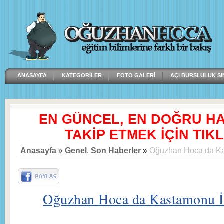
ANASAYFA
KATEGORILER
FOTO GALERI
AÇI BURSLULUK SI
EN GÜNCEL, EN DOĞRU H
TAKİP ETMEK İÇİN TIKL
Anasayfa
»
Genel
,
Son Haberler
»
Oğuzhan Hoca da Kas
Oğuzhan Hoca da Kastamonu İh