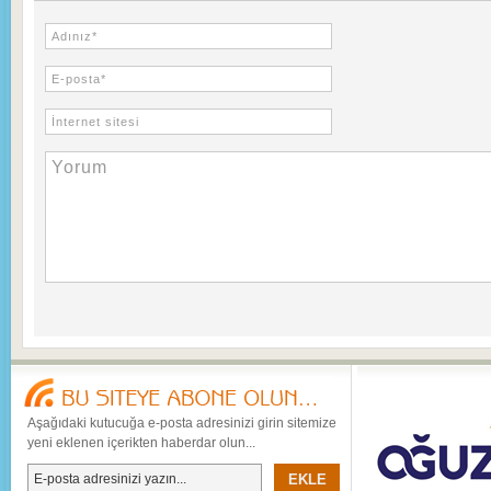
Aşağıdaki kutucuğa e-posta adresinizi girin sitemize
yeni eklenen içerikten haberdar olun...