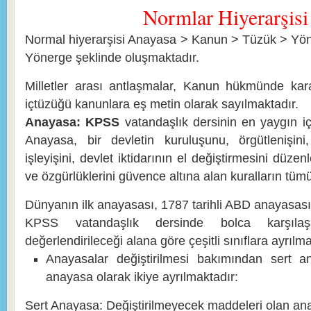
Normlar Hiyerarşisi
Normal hiyerarşisi Anayasa > Kanun > Tüzük > Yö
Yönerge şeklinde oluşmaktadır.
Milletler arası antlaşmalar, Kanun hükmünde kar
içtüzüğü kanunlara eş metin olarak sayılmaktadır.
Anayasa: KPSS
vatandaşlık dersinin en yaygın iç
Anayasa, bir devletin kuruluşunu, örgütlenişini
işleyişini, devlet iktidarının el değiştirmesini düzen
ve özgürlüklerini güvence altına alan kuralların tüm
Dünyanın ilk anayasası, 1787 tarihli ABD anayasası
KPSS vatandaşlık dersinde bolca karşıla
değerlendirileceği alana göre çeşitli sınıflara ayrılma
Anayasalar değiştirilmesi bakımından sert
anayasa olarak ikiye ayrılmaktadır:
Sert Anayasa: Değiştirilmeyecek maddeleri olan ana