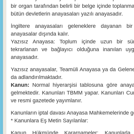
bir organ tarafından belirli bir belge içinde topla
bütün devletlerin anayasaları yazılı anayasadır.
İngiltere anayasaları geleneklere dayanan bir
anayasalar dışında kalır.
Yazısız Anayasa: Toplum içinde uzun bir süre
tekrarlanan ve bağlayıcı olduğuna inanılan uy
anayasadır.
Yazısız anayasalar, Teamüli Anayasa ya da Gelen
da adlandırılmaktadır.
Kanun:
Normal hiyerarşisi tablosuna göre ana
gelmektedir. Kanunları TBMM yapar. Kanunları Cu
ve resmi gazetede yayımlanır.
Kanunların iptal davası Anayasa Mahkemelerinde g
* Kanunlara Eş Metin Sayılanlar:
Kanun Hükmünde Kararnameler: Kanunlarla