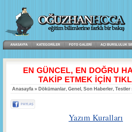
ANASAYFA
KATEGORILER
FOTO GALERI
AÇI BURSLULUK SI
EN GÜNCEL, EN DOĞRU H
TAKİP ETMEK İÇİN TIKL
Anasayfa
»
Dökümanlar
,
Genel
,
Son Haberler
,
Testler
Yazım Kuralları