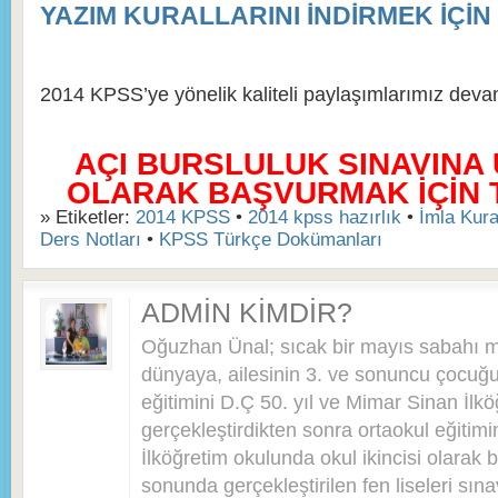
YAZIM KURALLARINI İNDİRMEK İÇİN 
2014 KPSS’ye yönelik kaliteli paylaşımlarımız dev
AÇI BURSLULUK SINAVINA
OLARAK BAŞVURMAK İÇİN TI
» Etiketler:
2014 KPSS
•
2014 kpss hazırlık
•
İmla Kura
Ders Notları
•
KPSS Türkçe Dokümanları
ADMIN KIMDIR?
Oğuzhan Ünal; sıcak bir mayıs sabahı 
dünyaya, ailesinin 3. ve sonuncu çocuğu 
eğitimini D.Ç 50. yıl ve Mimar Sinan İlkö
gerçekleştirdikten sonra ortaokul eğitim
İlköğretim okulunda okul ikincisi olarak bi
sonunda gerçekleştirilen fen liseleri sı