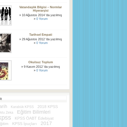
Vatandaşlık Bilgisi – Normlar
Hiyerarşisi
» 10 Ağustos 2014 'da yazılmış
»
0 Yorum
Tarihsel Empati
» 29 Ağustos 2012 'da yazılmış
»
0 Yorum
Okulsuz Toplum
» 9 Kasım 2012 'da yazılmış
»
0 Yorum
ER
rih
2018 KPSS
Karabük KPSS
Eğitim Bilimleri
klu Zeka
kpss
KPSS ÖABT Edebiyat
2017
ğitim
KPSS İpuçları