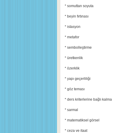
* somuttan soyuta
* beyin fırtınası
* istasyon
* metafor
* sembolleştirme
* üretkenlik
* özerklik
* yapı geçerliliği
* göz teması
* ders kriterlerine bağlı kalma
* sarmal
* matematiksel görsel
* ceza ve itaat