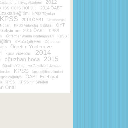
2012
Kastamonu İhtiyaç Akademi
kpss ders notları
2014 ÖABT
uzaktan eğitim
KPSS Tüyoları
 KPSS
2016 ÖABT
Vatandaşlık
ÖYT
 Notları
KPSS Vatandaşlık Bilgisi
2015 ÖABT
Geliştirme
KPSS
kpss
ık
Öğretmen Atama Kontenjanları
eğitim
KPSS Şifreleri
Öğretmen
Öğretim Yöntem ve
2010
2014
i
kpss videoları
S
2015
oğuzhan hoca
Öğretim Yöntem ve Teknikleri Uzmanı
KPSS
dersler
kpss eğitim bilimleri
ÖABT Edebiyat
kpss coğrafya
nu KPSS
KPSS'nin Şifreleri
n Ünal