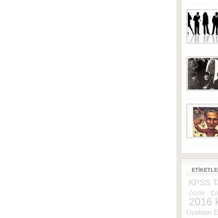
ETIKETL
KPSS Ta
Ço
ÖSYM
2016 
Uzaktan E