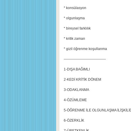
* konsülasyon
* olgunlaşma
* bireysel farklılık
* kritik zaman
* gizil öğrenme koşullanma
————————————
1-DIŞA BAĞIMLI
2-KEDİ KRİTİK DÖNEM
3-ODAKLANMA
4-ÖZÜMLEME
5-ÖĞRENME İLE OLGUNLAŞMA İLİŞKİLİ
6-ÖZERKLİK
7-ÜRETKENLİK