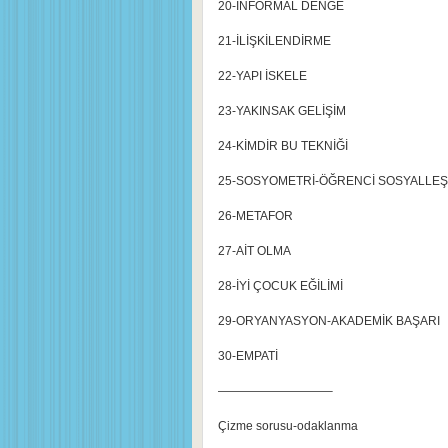
20-İNFORMAL DENGE
21-İLİŞKİLENDİRME
22-YAPI İSKELE
23-YAKINSAK GELİŞİM
24-KİMDİR BU TEKNİĞİ
25-SOSYOMETRİ-ÖĞRENCİ SOSYALLEŞ
26-METAFOR
27-AİT OLMA
28-İYİ ÇOCUK EĞİLİMİ
29-ORYANYASYON-AKADEMİK BAŞARI
30-EMPATİ
—————————–
Çizme sorusu-odaklanma