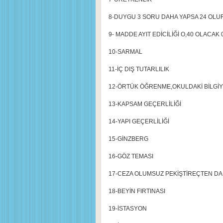
8-DUYGU 3 SORU DAHA YAPSA 24 OLU
9- MADDE AYIT EDİCİLİĞİ O,40 OLACAK 
10-SARMAL
11-İÇ DIŞ TUTARLILIK
12-ÖRTÜK ÖĞRENME,OKULDAKİ BİLGİY
13-KAPSAM GEÇERLİLİĞİ
14-YAPI GEÇERLİLİĞİ
15-GİNZBERG
16-GÖZ TEMASI
17-CEZA OLUMSUZ PEKİŞTİREÇTEN DAH
18-BEYİN FIRTINASI
19-İSTASYON