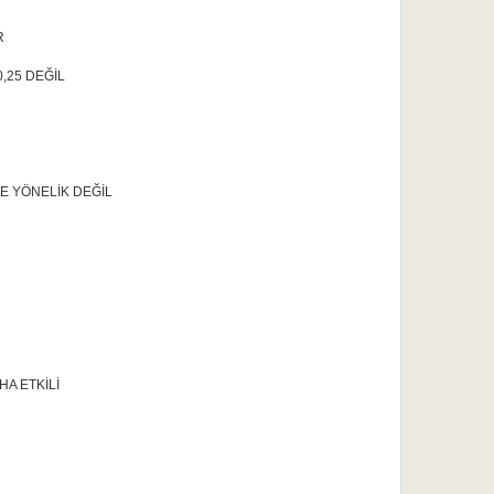
R
0,25 DEĞİL
E YÖNELİK DEĞİL
A ETKİLİ