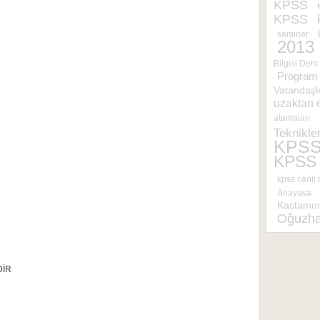
KPSS
KPSS
seminer
2013
Bilgisi Ders
Program 
Vatandaşl
uzaktan 
atamaları
Teknikler
KPS
KPSS
kpss canlı 
Anayasa
Kastamo
Oğuzha
DİR