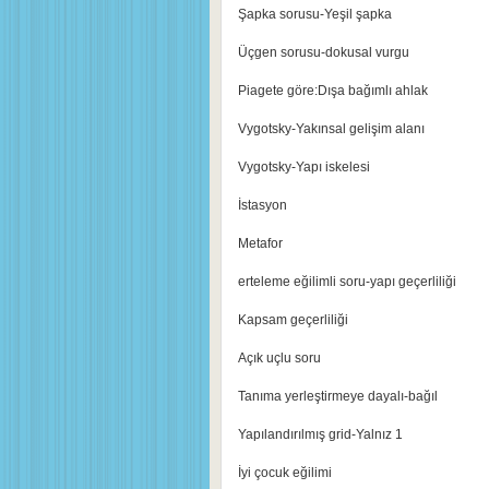
Şapka sorusu-Yeşil şapka
Üçgen sorusu-dokusal vurgu
Piagete göre:Dışa bağımlı ahlak
Vygotsky-Yakınsal gelişim alanı
Vygotsky-Yapı iskelesi
İstasyon
Metafor
erteleme eğilimli soru-yapı geçerliliği
Kapsam geçerliliği
Açık uçlu soru
Tanıma yerleştirmeye dayalı-bağıl
Yapılandırılmış grid-Yalnız 1
İyi çocuk eğilimi