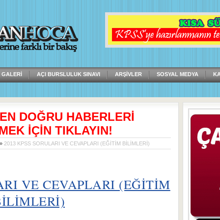
 GALERI
AÇI BURSLULUK SINAVI
ARŞIVLER
SOSYAL MEDYA
K
 EN DOĞRU HABERLERİ
MEK İÇİN TIKLAYIN!
»
2013 KPSS SORULARI VE CEVAPLARI (EĞİTİM BİLİMLERİ)
ARI VE CEVAPLARI (EĞİTİM
BİLİMLERİ)