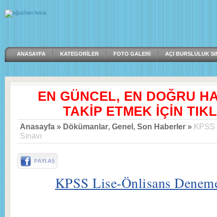
ANASAYFA
KATEGORILER
FOTO GALERI
AÇI BURSLULUK SI
EN GÜNCEL, EN DOĞRU H
TAKİP ETMEK İÇİN TIKL
Anasayfa
»
Dökümanlar
,
Genel
,
Son Haberler
»
KPSS 
Sınavı
KPSS Lise-Önlisans Deneme