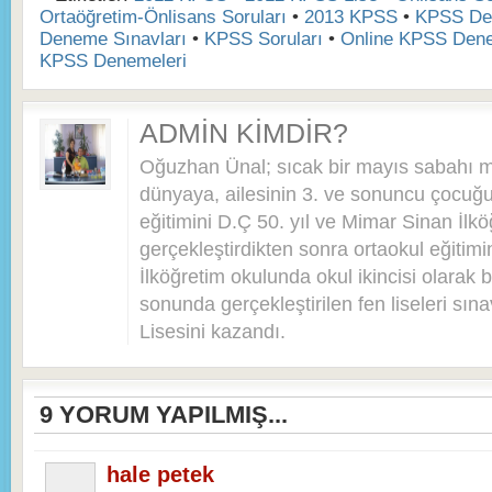
Ortaöğretim-Önlisans Soruları
•
2013 KPSS
•
KPSS De
Deneme Sınavları
•
KPSS Soruları
•
Online KPSS Dene
KPSS Denemeleri
ADMIN KIMDIR?
Oğuzhan Ünal; sıcak bir mayıs sabahı 
dünyaya, ailesinin 3. ve sonuncu çocuğu 
eğitimini D.Ç 50. yıl ve Mimar Sinan İlkö
gerçekleştirdikten sonra ortaokul eğitim
İlköğretim okulunda okul ikincisi olarak bi
sonunda gerçekleştirilen fen liseleri sı
Lisesini kazandı.
9
YORUM YAPILMIŞ...
hale petek