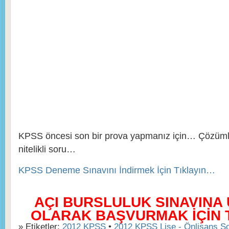
KPSS öncesi son bir prova yapmanız için… Çözümler
nitelikli soru…
KPSS Deneme Sınavını İndirmek İçin Tıklayın…
AÇI BURSLULUK SINAVINA
OLARAK BAŞVURMAK İÇİN TI
» Etiketler:
2012 KPSS
•
2012 KPSS Lise - Önlisans So