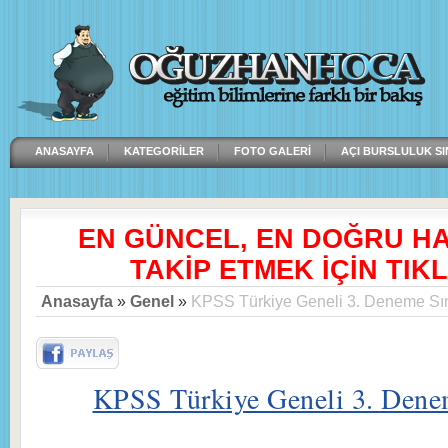
ANASAYFA
KATEGORILER
FOTO GALERI
AÇI BURSLULUK SI
EN GÜNCEL, EN DOĞRU H
TAKİP ETMEK İÇİN TIKL
Anasayfa
»
Genel
»
KPSS Türkiye Geneli 3. Deneme Sı
KPSS Türkiye Geneli 3. Dene