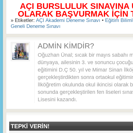
AÇI BURSLULUK SINAVINA
OLARAK BAŞVURMAK İÇİN TI
» Etiketler:
AÇI Akademi Deneme Sınavı
•
Eğitim Biliml
Geneli Deneme Sınavı
ADMIN KIMDIR?
Oğuzhan Ünal; sıcak bir mayıs sabahı 
dünyaya, ailesinin 3. ve sonuncu çocuğu 
eğitimini D.Ç 50. yıl ve Mimar Sinan İlkö
gerçekleştirdikten sonra ortaokul eğitim
İlköğretim okulunda okul ikincisi olarak bi
sonunda gerçekleştirilen fen liseleri sı
Lisesini kazandı.
TEPKI VERIN!