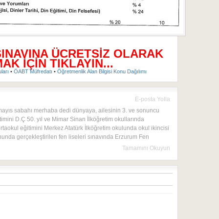
SINAVINA ÜCRETSİZ OLARAK
K İÇİN TIKLAYIN...
uları
•
ÖABT Müfredatı
•
Öğretmenlik Alan Bilgisi Konu Dağılımı
E-posta Yolla
mayıs sabahı merhaba dedi dünyaya, ailesinin 3. ve sonuncu
timini D.Ç 50. yıl ve Mimar Sinan İlköğretim okullarında
rtaokul eğitimini Merkez Atatürk İlköğretim okulunda okul ikincisi
onunda gerçekleştirilen fen liseleri sınavında Erzurum Fen
Tamamını Okuyun