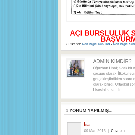
AÇI BURSLULUK 
BAŞVURMA
» Etiketler:
Alan Bilgisi Konuları
•
Alan Bilgisi Sor
ADMIN KIMDIR?
Oğuzhan Ünal; sıcak bir 
çocuğu olarak. İlkokul eği
gerçekleştirdikten sonra o
olarak bitirdi. Ortaokul s
Lisesini kazandı.
1
YORUM YAPILMIŞ...
İsa
09 Mart 2013
|
Cevapla