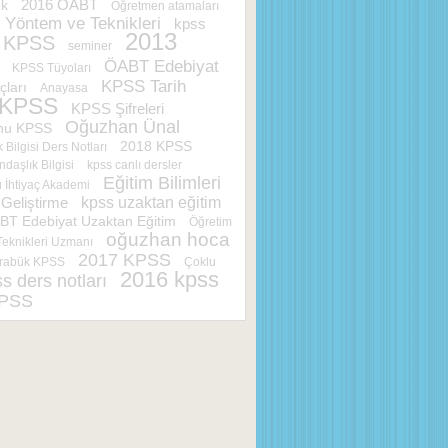
2016 ÖABT
ık
Öğretmen atamaları
 Yöntem ve Teknikleri
kpss
2013
KPSS
seminer
ÖABT Edebiyat
KPSS Tüyoları
KPSS Tarih
çları
Anayasa
 KPSS
KPSS Şifreleri
Oğuzhan Ünal
nu KPSS
2018 KPSS
 Bilgisi Ders Notları
daşlık Bilgisi
kpss canlı dersler
Eğitim Bilimleri
İhtiyaç Akademi
kpss uzaktan eğitim
Geliştirme
T Edebiyat Uzaktan Eğitim
Öğretim
oğuzhan hoca
eknikleri Uzmanı
2017 KPSS
rabük KPSS
Çoklu
2016 kpss
s ders notları
KPSS