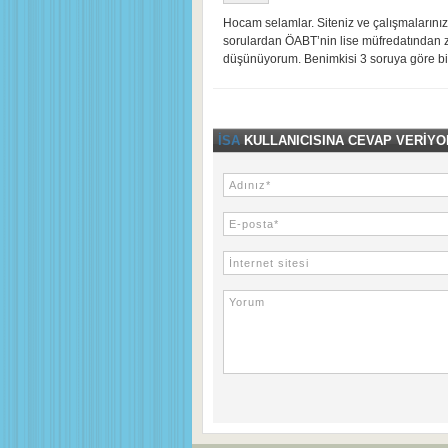
Hocam selamlar. Siteniz ve çalışmalarını
sorulardan ÖABT’nin lise müfredatından 
düşünüyorum. Benimkisi 3 soruya göre bir 
İSA
KULLANICISINA CEVAP VERIYO