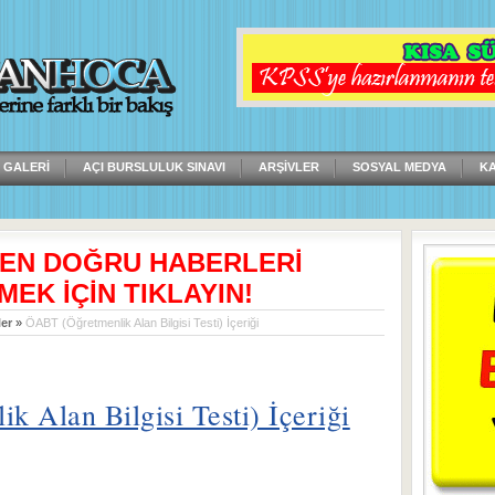
 GALERI
AÇI BURSLULUK SINAVI
ARŞIVLER
SOSYAL MEDYA
K
 EN DOĞRU HABERLERİ
MEK İÇİN TIKLAYIN!
er
»
ÖABT (Öğretmenlik Alan Bilgisi Testi) İçeriği
 Alan Bilgisi Testi) İçeriği