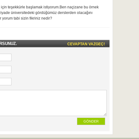
z için teşekkürle başlamak istiyorum.Ben naçizane bu örnek
ziyade üniversitedeki gördüğümüz derslerden olacağını
yorum tabi sizin fikriniz nedir?
RSUNUZ.
CEVAPTAN VAZGEÇ!