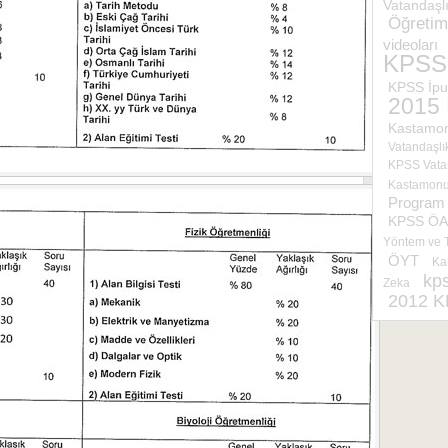
Vatandaşl
Öğretim
videoları
KPSS
KPSS İpu
2015
Kastamo
Vatandaşlık
KPSS Vatan
Kastamonu 
Program 
KPSS ÖAB
Yöntem ve T
ÖYT
Ka
kps
Zeka
2012 