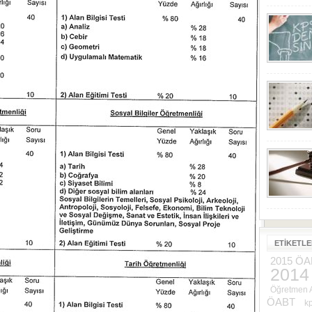
ETIKETL
2015 ÖA
2014
Öğretmen A
ÖABT
kp