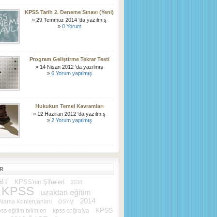
KPSS Tarih 2. Deneme Sınavı (Yeni)
» 29 Temmuz 2014 'da yazılmış
»
0 Yorum
Program Geliştirme Tekrar Testi
» 14 Nisan 2012 'da yazılmış
»
6 Yorum yapılmış
Hukukun Temel Kavramları
» 12 Haziran 2012 'da yazılmış
»
2 Yorum yapılmış
ER
BT
KPSS'nin Şifreleri
2010
 KPSS
uzaktan eğitim
2014
tama Kontenjanları
ÖSYM
KPSS
ss eğitim bilimleri
kpss coğrafya