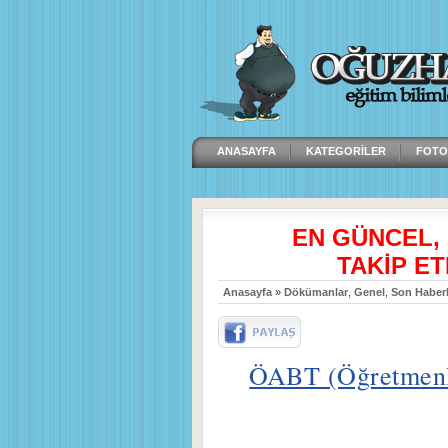
ANASAYFA
KATEGORILER
FOTO
EN GÜNCEL,
TAKİP ET
Anasayfa
»
Dökümanlar
,
Genel
,
Son Haberl
ÖABT (Öğretmenlik