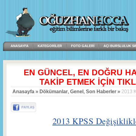
ANASAYFA
KATEGORILER
FOTO GALERI
AÇI BURSLULUK SI
EN GÜNCEL, EN DOĞRU H
TAKİP ETMEK İÇİN TIKL
Anasayfa
»
Dökümanlar
,
Genel
,
Son Haberler
»
2013 K
2013 KPSS Değişiklikl