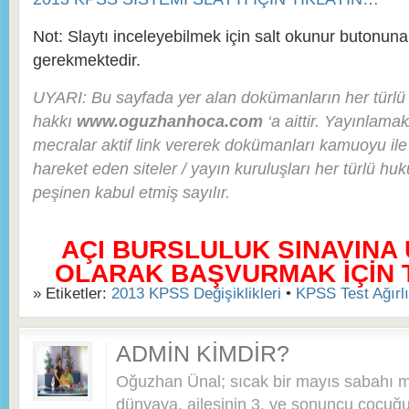
Not: Slaytı inceleyebilmek için salt okunur butonuna
gerekmektedir.
UYARI: Bu sayfada yer alan dokümanların her türlü t
hakkı
www.oguzhanhoca.com
‘a aittir. Yayınlam
mecralar aktif link vererek dokümanları kamuoyu ile p
hareket eden siteler / yayın kuruluşları her türlü hu
peşinen kabul etmiş sayılır.
AÇI BURSLULUK SINAVINA
OLARAK BAŞVURMAK İÇİN TI
» Etiketler:
2013 KPSS Değişiklikleri
•
KPSS Test Ağırlı
ADMIN KIMDIR?
Oğuzhan Ünal; sıcak bir mayıs sabahı 
dünyaya, ailesinin 3. ve sonuncu çocuğu 