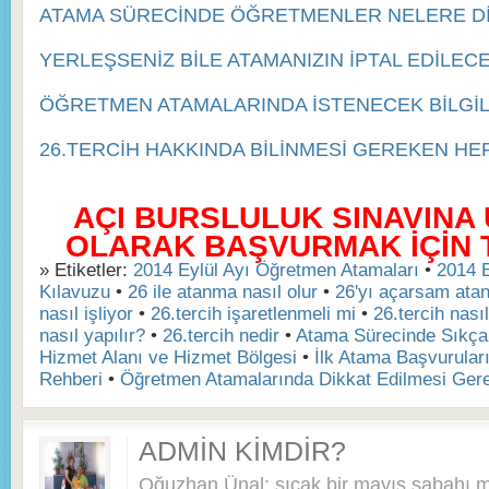
ATAMA SÜRECİNDE ÖĞRETMENLER NELERE Dİ
YERLEŞSENİZ BİLE ATAMANIZIN İPTAL EDİLEC
ÖĞRETMEN ATAMALARINDA İSTENECEK BİLGİ
26.TERCİH HAKKINDA BİLİNMESİ GEREKEN HE
AÇI BURSLULUK SINAVINA
OLARAK BAŞVURMAK İÇİN TI
» Etiketler:
2014 Eylül Ayı Öğretmen Atamaları
•
2014 
Kılavuzu
•
26 ile atanma nasıl olur
•
26'yı açarsam ata
nasıl işliyor
•
26.tercih işaretlenmeli mi
•
26.tercih nasıl
nasıl yapılır?
•
26.tercih nedir
•
Atama Sürecinde Sıkça 
Hizmet Alanı ve Hizmet Bölgesi
•
İlk Atama Başvurular
Rehberi
•
Öğretmen Atamalarında Dikkat Edilmesi Ger
ADMIN KIMDIR?
Oğuzhan Ünal; sıcak bir mayıs sabahı 