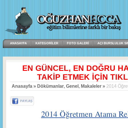
ANASAYFA
KATEGORILER
FOTO GALERI
AÇI BURSLULUK SI
EN GÜNCEL, EN DOĞRU H
TAKİP ETMEK İÇİN TIKL
Anasayfa
»
Dökümanlar
,
Genel
,
Makaleler
»
2014 Öğre
2014 Öğretmen Atama Re