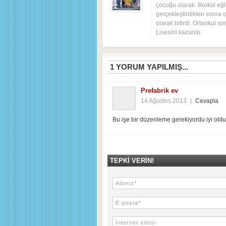
çocuğu olarak. İlkokul eği
gerçekleştirdikten sonra o
olarak bitirdi. Ortaokul s
Lisesini kazandı.
1
YORUM YAPILMIŞ...
Prefabrik ev
14 Ağustos 2013
|
Cevapla
Bu işe bir düzenleme gerekiyordu iyi old
TEPKI VERIN!