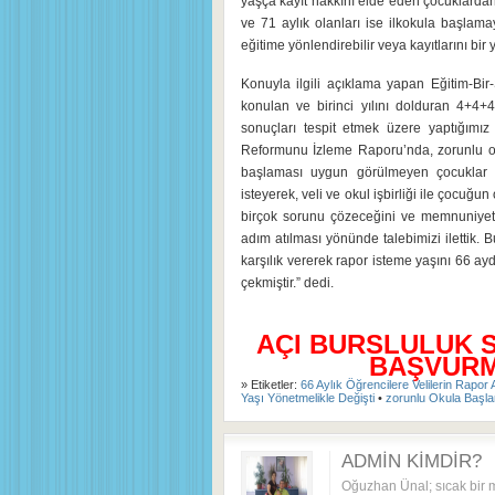
yaşça kayıt hakkını elde eden çocuklardan 
ve 71 aylık olanları ise ilkokula başlam
eğitime yönlendirebilir veya kayıtlarını bir yı
Konuyla ilgili açıklama yapan Eğitim-B
konulan ve birinci yılını dolduran 4+4+
sonuçları tespit etmek üzere yaptığımız
Reformunu İzleme Raporu’nda, zorunlu o
başlaması uygun görülmeyen çocuklar i
isteyerek, veli ve okul işbirliği ile çocu
birçok sorunu çözeceğini ve memnuniyetsi
adım atılması yönünde talebimizi ilettik. 
karşılık vererek rapor isteme yaşını 66 ay
çekmiştir.” dedi.
AÇI BURSLULUK 
BAŞVURMA
» Etiketler:
66 Aylık Öğrencilere Velilerin Rapo
Yaşı Yönetmelikle Değişti
•
zorunlu Okula Başl
ADMIN KIMDIR?
Oğuzhan Ünal; sıcak bir 