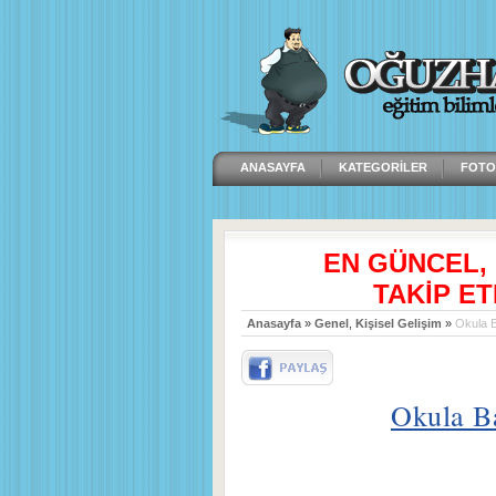
ANASAYFA
KATEGORILER
FOTO
EN GÜNCEL,
TAKİP ET
Anasayfa
»
Genel
,
Kişisel Gelişim
»
Okula B
Okula Ba