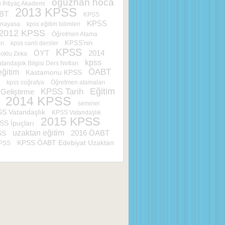
oğuzhan hoca
İhtiyaç Akademi
2013 KPSS
BT
KPSS
KPSS
nayasa
kpss eğitim bilimleri
2012 KPSS
Öğretmen Atama
KPSS'nin
rı
kpss canlı dersler
KPSS
ÖYT
2014
oklu Zeka
kpss
tandaşlık Bilgisi Ders Notları
ÖABT
eğitim
Kastamonu KPSS
kpss coğrafya
Öğretmen atamaları
KPSS Tarih
Eğitim
Geliştirme
2014 KPSS
seminer
S Vatandaşlık
KPSS Vatandaşlık
2015 KPSS
SS İpuçları
uzaktan eğitim
2016 ÖABT
SS
KPSS ÖABT Edebiyat Uzaktan
KPSS