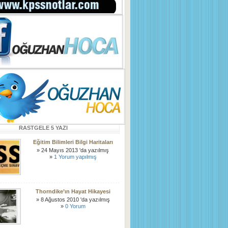
RASTGELE 5 YAZI
Eğitim Bilimleri Bilgi Haritaları
» 24 Mayıs 2013 'da yazılmış
»
1 Yorum yapılmış
Thorndike’ın Hayat Hikayesi
» 8 Ağustos 2010 'da yazılmış
»
0 Yorum