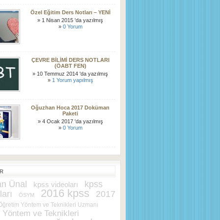
Özel Eğitim Ders Notları – YENİ
» 1 Nisan 2015 'da yazılmış
»
0 Yorum
ÇEVRE BİLİMİ DERS NOTLARI
(ÖABT FEN)
» 10 Temmuz 2014 'da yazılmış
»
1 Yorum yapılmış
Oğuzhan Hoca 2017 Doküman
Paketi
» 4 Ocak 2017 'da yazılmış
»
0 Yorum
ER
kpss
n Ünal
kpss videoları
2016 kpss
ları
2017
ÖSYM
Öğretim Yöntem ve Teknikleri Uzmanı
 Yöntem ve Teknikleri