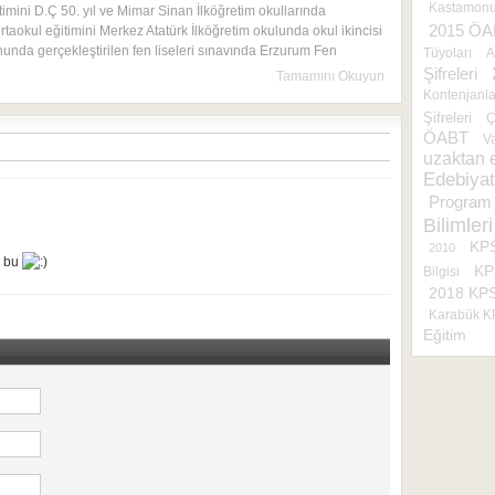
Kastamonu 
timini D.Ç 50. yıl ve Mimar Sinan İlköğretim okullarında
2015 ÖA
rtaokul eğitimini Merkez Atatürk İlköğretim okulunda okul ikincisi
onunda gerçekleştirilen fen liseleri sınavında Erzurum Fen
Tüyoları
A
Şifreleri
Tamamını Okuyun
Kontenjanla
Şifreleri
Ç
ÖABT
Va
uzaktan 
Edebiyat
Program 
Bilimleri
KPS
2010
u bu
KP
Bilgisi
2018 KP
Karabük 
Eğitim