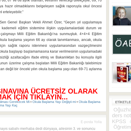
66, 67 ve 68 aylık olanları, velisinin vereceği dilekçeyle; 69, 70
aya hazır olmadıklarını belgeleyen sağlık raporuyla okul öncesi
l erteleyebilir.”
ir-Sen Genel Başkan Vekili Ahmet Özer, “Geçen yıl uygulamaya
4 kademeli eğitim sistemine ilişkin uygulamalardaki durum ve
 çalışmayı Milli Eğitim Bakanlığı’na sunmuştuk. 4+4+4 Eğitim
kula başlama yaşının 66 ay olarak tanımlanması, ancak, okula
çin sağlık raporu istenmesi uygulamasından vazgeçilmesini
ğun okula başlayıp başlamamasına karar verilmesinin uygulamadaki
zliği azaltacağını ifade etmiş ve Bakanlıktan bu konuyla ilgili
Bunun üzerine çalışma başlatan Milli Eğitim Bakanlığı talebimize
dan değil bir önceki yılın okula başlama yaşı olan 69-71 aylarına
SINAVINA ÜCRETSİZ OLARAK
K İÇİN TIKLAYIN...
r Alması Gerekecek Mi
•
Okula Başlama Yaşı Değişti mi
•
Okula Başlama
ETIKETL
ama Yaşı Kaç
Oğuzha
ders not
KPSS
E-posta Yolla
Öğretim
mayıs sabahı merhaba dedi dünyaya, ailesinin 3. ve sonuncu