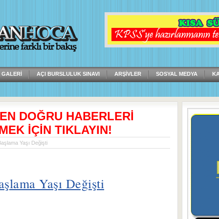
 GALERI
AÇI BURSLULUK SINAVI
ARŞIVLER
SOSYAL MEDYA
K
 EN DOĞRU HABERLERİ
MEK İÇİN TIKLAYIN!
aşlama Yaşı Değişti
şlama Yaşı Değişti