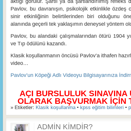
aktığı görülür. Şartlı ya da şartlandırılmış refleks
Pavlov, bu davranışın, psikolojik etkinlikle özde
sinir etkinliğinin belirtilerinden biri olduğunu ö
alanında geçerli tek yaklaşımın deneysel yöntem ol
Pavlov, bu alandaki çalışmalarından ötürü 1904 yı
ve Tıp ödülünü kazandı.
Klasik koşullanmanın öncüsü Pavlov’a ithafen hazır
video…
Pavlov’un Köpeği Adlı Videoyu Bilgisayarınıza İndi
AÇI BURSLULUK SINAVINA
OLARAK BAŞVURMAK İÇİN TI
» Etiketler:
Klasik koşullanma
•
kpss eğitim bilimleri
•
p
ADMIN KIMDIR?