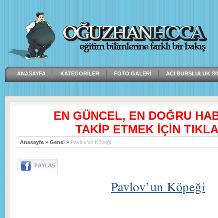
ANASAYFA
KATEGORILER
FOTO GALERI
AÇI BURSLULUK SI
EN GÜNCEL, EN DOĞRU HA
TAKİP ETMEK İÇİN TIKLA
Anasayfa
»
Genel
»
Pavlov’un Köpeği
Pavlov’un Köpeği