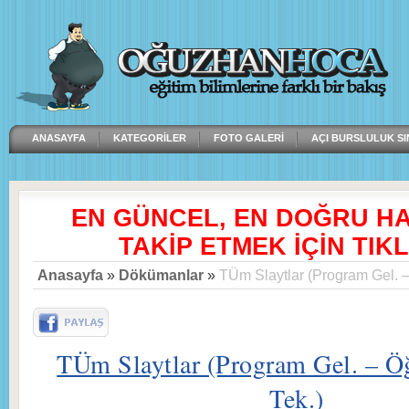
ANASAYFA
KATEGORILER
FOTO GALERI
AÇI BURSLULUK SI
EN GÜNCEL, EN DOĞRU H
TAKİP ETMEK İÇİN TIKL
Anasayfa
»
Dökümanlar
»
TÜm Slaytlar (Program Gel. – 
TÜm Slaytlar (Program Gel. – Öğ
Tek.)